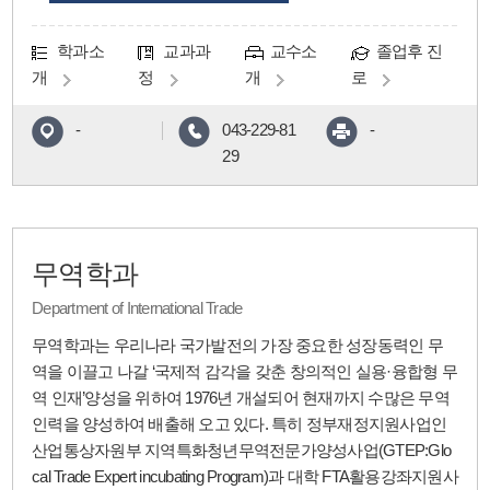
학과소
교과과
교수소
졸업후 진
개
정
개
로
-
043-229-81
-
29
무역학과
Department of International Trade
무역학과는 우리나라 국가발전의 가장 중요한 성장동력인 무
역을 이끌고 나갈 ‘국제적 감각을 갖춘 창의적인 실용·융합형 무
역 인재’양성을 위하여 1976년 개설되어 현재까지 수많은 무역
인력을 양성하여 배출해 오고 있다. 특히 정부재정지원사업인
산업통상자원부 지역특화청년무역전문가양성사업(GTEP:Glo
cal Trade Expert incubating Program)과 대학 FTA활용강좌지원사