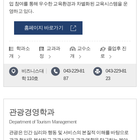
업 참여를 통해 우수한 교육환경과 차별화된 교육시스템을 운
영하고 있다.
홈페이지 바로가기
학과소
교과과
교수소
졸업후 진
개
정
개
로
비즈니스대
043-229-81
043-229-81
학 110호
87
23
관광경영학과
Department of Tourism Management
관광은 인간 심리와 행동 및 서비스의 본질적 이해를 바탕으로
관광 현상을 분석하고 관광산업과 관광 영향을 탐구하는 분야