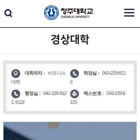
본문 바로가기
경상대학
대학위치 :
학장실 :
비즈니스
043-229-812
대학
0
행정실 :
팩스번호 :
043-229-812
043-229-8
1, 8122
123