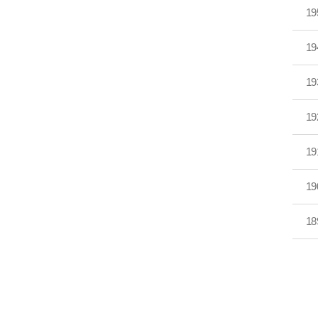
19
19
19
19
19
19
18