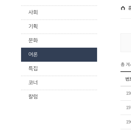
사회
기획
문화
여론
총 
특집
번
코너
19
칼럼
19
19