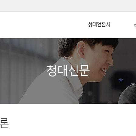
본문 바로가기
청대언론사
청대신문
론