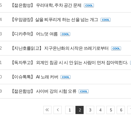
5
【젊은함성】 우리대학, 주차 공간 문제
4
【우암광장】살을 찌푸리게 하는 선을 넘는 개그
3
【디카추억】 어느덧 여름
2
【지난호를읽고】 지구온난화의 시작은 쓰레기로부터
1
【독자투고】 외계인 침공 시 시 안 읽는 사람이 먼저 잡아먹힌다.
0
【이슈톡톡】 AI 노래 커버
9
【젊은함성】 사이버 강의 시험 오류
1
2
3
4
5
6