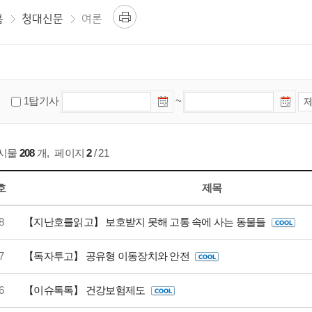
홈
청대신문
여론
1탑기사
~
게시물
208
개
,
페이지
2
/ 21
호
제목
8
【지난호를읽고】 보호받지 못해 고통 속에 사는 동물들
7
【독자투고】 공유형 이동장치와 안전
6
【이슈톡톡】 건강보험제도