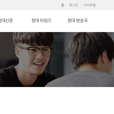
홈
로그인
사이트맵
청대신문
청대 타임즈
청대 방송국