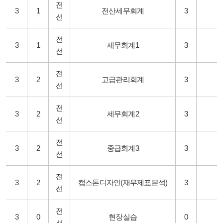
전
3
1
전산세무회계
3
선
전
3
1
세무회계1
3
선
전
3
2
고급관리회계
3
선
전
3
2
세무회계2
3
선
전
3
2
중급회계3
3
선
전
3
2
캡스톤디자인(재무제표분석)
3
선
전
3
0
현장실습
0
선