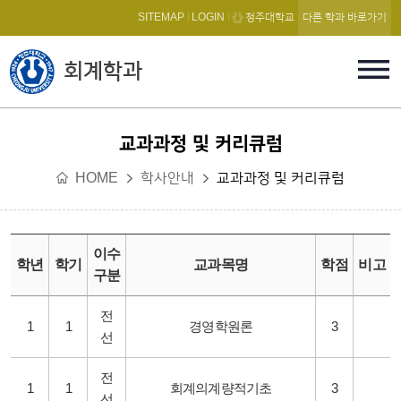
본문 바로가기
SITEMAP
LOGIN
청주대학교
다른 학과 바로가기
회계학과
교과과정 및 커리큐럼
HOME
학사안내
교과과정 및 커리큐럼
이수
학년
학기
교과목명
학점
비고
구분
전
1
1
경영학원론
3
선
전
1
1
회계의계량적기초
3
선