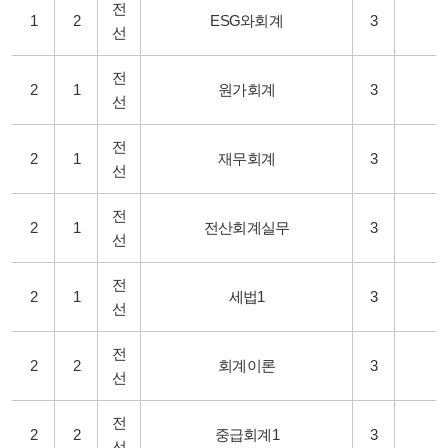
전
1
2
ESG와회계
3
선
전
2
1
원가회계
3
선
전
2
1
재무회계
3
선
전
2
1
전산회계실무
3
선
전
2
1
세법1
3
선
전
2
2
회계이론
3
선
전
2
2
중급회계1
3
선