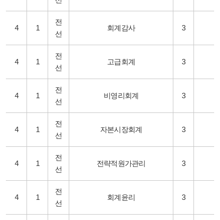
전
4
1
회계감사
3
선
전
4
1
고급회계
3
선
전
4
1
비영리회계
3
선
전
4
1
자본시장회계
3
선
전
4
1
전략적원가관리
3
선
전
4
1
회계윤리
3
선