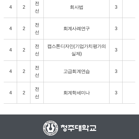
전
4
2
회사법
3
선
전
4
2
회계사례연구
3
선
전
캡스톤디자인(기업가치평가의
4
2
3
선
실제)
전
4
2
고급회계연습
3
선
전
4
2
회계학세미나
3
선