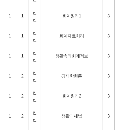
전
1
1
회계원리1
3
선
전
1
1
회계자료처리
3
선
전
1
1
생활속의회계정보
3
선
전
1
2
경제학원론
3
선
전
1
2
회계원리2
3
선
전
1
2
생활과세법
3
선