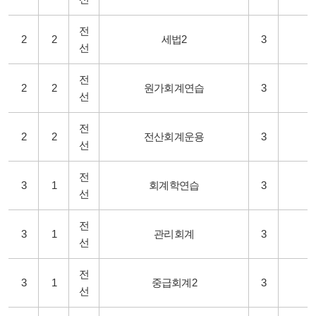
전
2
2
세법2
3
선
전
2
2
원가회계연습
3
선
전
2
2
전산회계운용
3
선
전
3
1
회계학연습
3
선
전
3
1
관리회계
3
선
전
3
1
중급회계2
3
선